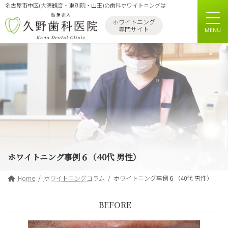
コ
ナ
名古屋市中区(大須観音・東別院・山王)の歯科ホワイトニングは
ン
ビ
ホワイトニング
テ
ゲ
専門サイト
ン
ー
ツ
シ
へ
ョ
ス
ン
キ
に
ッ
移
プ
動
ホワイトニング事例６（40代 男性）
Home
ホワイトニングコラム
ホワイトニング事例６（40代 男性）
BEFORE