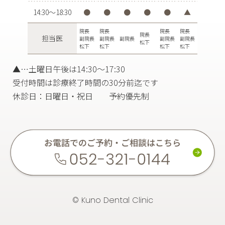
14:30〜18:30
●
●
●
●
●
▲
院長
院長
院長
院長
院長
担当医
副院長
副院長
副院長
副院長
副院長
松下
松下
松下
松下
松下
▲…土曜日午後は14:30〜17:30
受付時間は診療終了時間の30分前迄です
休診日：日曜日・祝日 予約優先制
© Kuno Dental Clinic